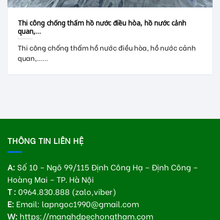
Thi công chống thấm hồ nước điều hòa, hồ nước cảnh
quan,…
Thi công chống thấm hồ nước điều hòa, hồ nước cảnh
quan,…...
THÔNG TIN LIÊN HỆ
A:
Số 10 – Ngõ 99/115 Định Công Hạ – Định Công –
Hoàng Mai – TP. Hà Nội
T :
0964.830.888 (zalo,viber)
E:
Email: lapngoc1990@gmail.com
W:
https://manghdpechongtham.com