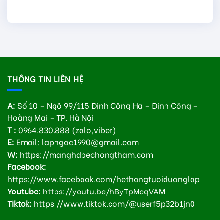
THÔNG TIN LIÊN HỆ
A:
Số 10 – Ngõ 99/115 Định Công Hạ – Định Công –
Hoàng Mai – TP. Hà Nội
T :
0964.830.888 (zalo,viber)
E:
Email: lapngoc1990@gmail.com
W:
https://manghdpechongtham.com
Facebook:
https://www.facebook.com/hethongtuoiduonglap
Youtube:
https://youtu.be/hByTpMcqVAM
Tiktok:
https://www.tiktok.com/@userf5p32b1jn0